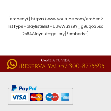
[embedyt] https://www.youtube.com/embed?
listType=playlist&list=UUwWLiSE9Y_g9uqo35so
2s6A&layout=gallery[/embedyt]