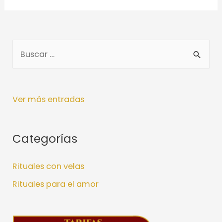
el
amor
de
B
tu
u
vida
s
con
estos
c
Ver más entradas
pasos
a
r
Categorías
:
Rituales con velas
Rituales para el amor